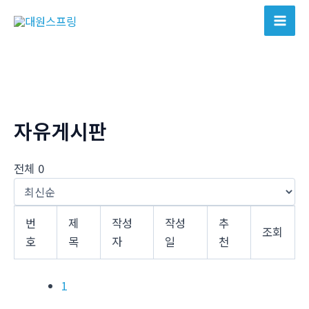
콘
텐
Mai
츠
Men
로
건
너
뛰
자유게시판
기
전체 0
번
제
작성
작성
추
조회
호
목
자
일
천
1