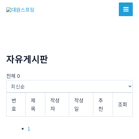
콘
텐
Mai
츠
Men
로
건
너
뛰
자유게시판
기
전체 0
번
제
작성
작성
추
조회
호
목
자
일
천
1