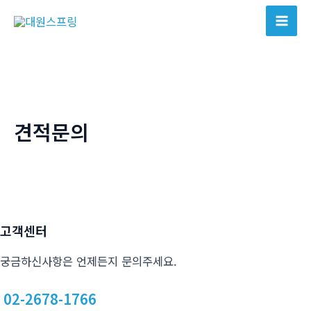
콘
텐
Mai
츠
Men
로
건
너
뛰
견적문의
기
고객센터
궁금하신사항은 언제든지 문의주세요.
02-2678-1766