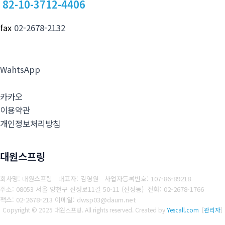
82-10-3712-4406
fax
02-2678-2132
WahtsApp
카카오
이용약관
개인정보처리방침
대원스프링
회사명: 대원스프링 대표자: 김영원
사업자등록번호: 107-86-89218
주소: 08053 서울 양천구 신정로11길 50-11 (신정동)
전화: 02-2678-1766
팩스: 02-2678-213
이메일: dwsp03@daum.net
Copyright © 2025 대원스프링. All rights reserved.
Created by
Yescall.com
[
관리자
]