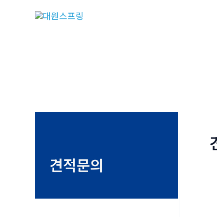
콘
텐
츠
로
건
너
뛰
기
견적문의