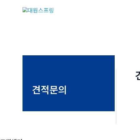
콘
텐
츠
로
건
너
뛰
기
견적문의