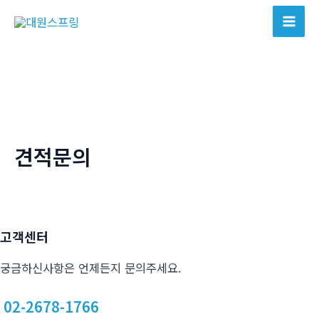
콘
텐
Mai
츠
Men
로
건
너
뛰
기
견적문의
고객센터
궁금하신사항은 언제든지 문의주세요.
02-2678-1766