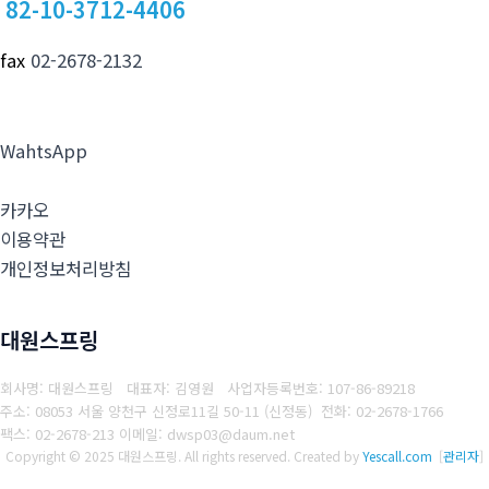
82-10-3712-4406
fax
02-2678-2132
WahtsApp
카카오
이용약관
개인정보처리방침
대원스프링
회사명: 대원스프링 대표자: 김영원
사업자등록번호: 107-86-89218
주소: 08053 서울 양천구 신정로11길 50-11 (신정동)
전화: 02-2678-1766
팩스: 02-2678-213
이메일: dwsp03@daum.net
Copyright © 2025 대원스프링. All rights reserved.
Created by
Yescall.com
[
관리자
]