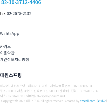
82-10-3712-4406
fax
02-2678-2132
WahtsApp
카카오
이용약관
개인정보처리방침
대원스프링
회사명: 대원스프링 대표자: 김영원
사업자등록번호: 107-86-89218
주소: 08053 서울 양천구 신정로11길 50-11 (신정동)
전화: 02-2678-1766
팩스: 02-2678-213
이메일: dwsp03@daum.net
Copyright © 2025 대원스프링. All rights reserved.
Created by
Yescall.com
[
관리자
]