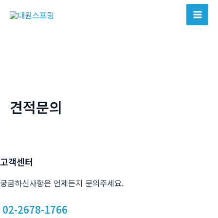
콘
텐
Mai
츠
Men
로
건
너
뛰
기
견적문의
고객센터
궁금하신사항은 언제든지 문의주세요.
02-2678-1766