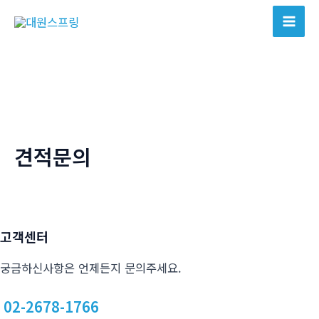
콘
텐
Mai
츠
Men
로
건
너
뛰
기
견적문의
고객센터
궁금하신사항은 언제든지 문의주세요.
02-2678-1766