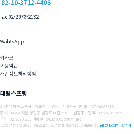
82-10-3712-4406
fax
02-2678-2132
WahtsApp
카카오
이용약관
개인정보처리방침
대원스프링
회사명: 대원스프링 대표자: 김영원
사업자등록번호: 107-86-89218
주소: 08053 서울 양천구 신정로11길 50-11 (신정동)
전화: 02-2678-1766
팩스: 02-2678-213
이메일: dwsp03@daum.net
Copyright © 2025 대원스프링. All rights reserved.
Created by
Yescall.com
[
관리자
]