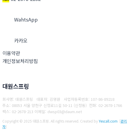
WahtsApp
카카오
이용약관
개인정보처리방침
대원스프링
회사명: 대원스프링 대표자: 김영원
사업자등록번호: 107-86-89218
주소: 08053 서울 양천구 신정로11길 50-11 (신정동)
전화: 02-2678-1766
팩스: 02-2678-213
이메일: dwsp03@daum.net
Copyright © 2025 대원스프링. All rights reserved.
Created by
Yescall.com
[
관리
자
]