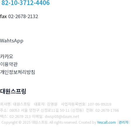
82-10-3712-4406
fax
02-2678-2132
WahtsApp
카카오
이용약관
개인정보처리방침
대원스프링
회사명: 대원스프링 대표자: 김영원
사업자등록번호: 107-86-89218
주소: 08053 서울 양천구 신정로11길 50-11 (신정동)
전화: 02-2678-1766
팩스: 02-2678-213
이메일: dwsp03@daum.net
Copyright © 2025 대원스프링. All rights reserved.
Created by
Yescall.com
[
관리자
]