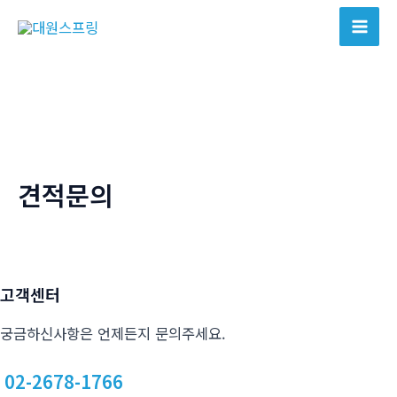
콘
텐
Mai
츠
Men
로
건
너
뛰
기
견적문의
고객센터
궁금하신사항은 언제든지 문의주세요.
02-2678-1766