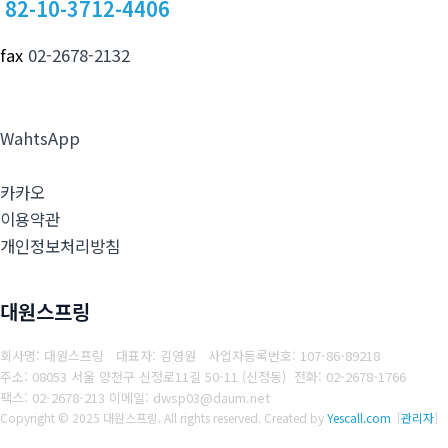
82-10-3712-4406
fax
02-2678-2132
WahtsApp
카카오
이용약관
개인정보처리방침
대원스프링
회사명: 대원스프링 대표자: 김영원
사업자등록번호: 107-86-89218
주소: 08053 서울 양천구 신정로11길 50-11 (신정동)
전화: 02-2678-1766
팩스: 02-2678-213
이메일: dwsp03@daum.net
Copyright © 2025 대원스프링. All rights reserved.
Created by
Yescall.com
[
관리자
]