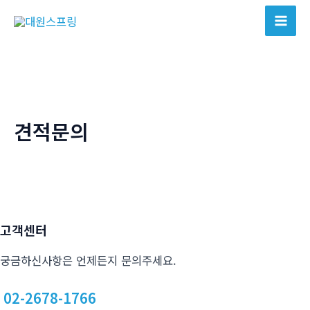
콘
텐
Mai
츠
Men
로
건
너
뛰
견적문의
기
고객센터
궁금하신사항은 언제든지 문의주세요.
02-2678-1766