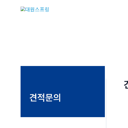
콘
텐
츠
로
건
너
뛰
기
견적문의