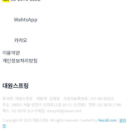
WahtsApp
카카오
이용약관
개인정보처리방침
대원스프링
회사명: 대원스프링 대표자: 김영원
사업자등록번호: 107-86-89218
주소: 08053 서울 양천구 신정로11길 50-11 (신정동)
전화: 02-2678-1766
팩스: 02-2678-213
이메일: dwsp03@daum.net
Copyright © 2025 대원스프링. All rights reserved.
Created by
Yescall.com
[
관리
자
]